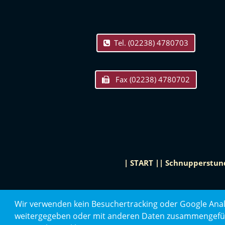
Tel. (02238) 4780703
Fax (02238) 4780702
|
START
|
|
Schnupperstun
Wir verwenden kein Besuchertracking oder Google Anal
weitergegeben oder mit anderen Daten zusammengeführt.