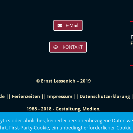
E-Mail
F
KONTAKT
© Ernst Lessenich – 2019
de
|
|
Ferienzeiten
|
|
Impressum
|
|
Datenschutzerklärung
1988 - 2018 - Gestaltung, Medien,
www.petersen-design.de
ytics oder ähnliches, keinerlei personenbezogene Daten w
 First-Party-Cookie, ein unbedingt erforderlicher Cookie w