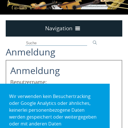
Navigation
Musik für die Kurzen
Anmeldung
Baby Musikmäuse 6 bis 12 Monate
Unterricht • Kurse
12 bis 24 Monate Musikmäuse
Kontakt
Anmeldung
3 bis 6 Jahre Musikalische Früherziehung
Öffnungszeiten/Büro
ANGEBOTE • SPEZIAL
Benutzername:
Instrumentenkarussell
JOBS
Wir verwenden kein Besuchertracking
Workshops
Preise
Passwort:
oder Google Analytics oder ähnliches,
MusikCard
keinerlei personenbezogene Daten
Sprechtraining - Stimmtraining
werden gespeichert oder weitergegeben
oder mit anderen Daten
Haben Sie Ihre Zugangsdaten vergessen?